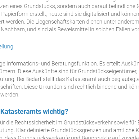
renzen eines Grundstücks, sondern auch darauf befindlich
apierform erstellt, heute sind sie digitalisiert und könn
t werden. Die Liegenschaftskarten dienen unter anderem 
 Nachbarn, und sind als Beweismittel in solchen Fällen v
ellung
ge Informations- und Beratungsfunktion. Es erteilt Auskü
ümern. Diese Auskünfte sind für Grundstückseigentümer, 
tung. Bei Bedarf stellt das Katasteramt auch beglaubigte
chriften. Diese Urkunden sind rechtlich bindend und könn
 werden.
Katasteramts wichtig?
ür die Rechtssicherheit im Grundstücksverkehr sowie fü
utung. Klar definierte Grundstücksgrenzen und amtliche Ka
, dass Grundstücksverkäufe und Bauprojekte auf zuverlä