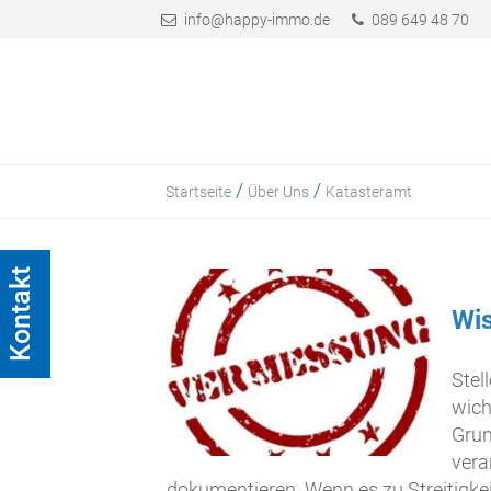
info@happy-immo.de
089 649 48 70
/
/
Startseite
Über Uns
Katasteramt
Kontakt
Wis
Stel
wich
Grun
vera
dokumentieren. Wenn es zu Streitigk