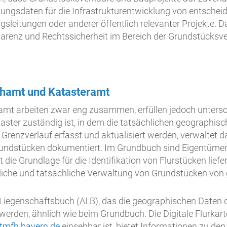
ngsdaten für die Infrastrukturentwicklung von entschei
sleitungen oder anderer öffentlich relevanter Projekte. D
parenz und Rechtssicherheit im Bereich der Grundstücksve
chamt und Katasteramt
t arbeiten zwar eng zusammen, erfüllen jedoch untersc
aster zuständig ist, in dem die tatsächlichen geographi
Grenzverlauf erfasst und aktualisiert werden, verwalte
Grundstücken dokumentiert. Im Grundbuch sind Eigentüme
die Grundlage für die Identifikation von Flurstücken lief
htliche und tatsächliche Verwaltung von Grundstücken von
e Liegenschaftsbuch (ALB), das die geographischen Daten d
erden, ähnlich wie beim Grundbuch. Die Digitale Flurkarte
stmfh.bayern.de
einsehbar ist, bietet Informationen zu d