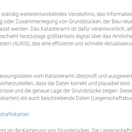
ch ständig weiterentwickelndes Verzeichnis, das Informat
lung oder Zusammenlegung von Grundstücken, der Bau neu
st werden. Das Katasteramt ist dafür verantwortlich, a
eschieht heutzutage größtenteils digital über das Amtlich
em (ALKIS), das eine effiziente und schnelle Aktualisier
essungsdaten vom Katasteramt überprüft und ausgewert
sicherzustellen, dass die Daten korrekt und plausibel si
ltnisse und die genaue Lage der Grundstücke zeigen. Diese 
tskarten) als auch beschreibende Daten (Liegenschaftsb
schaftskarten
s ist die Kartierung von Grundstücken. Die Liegenschafts