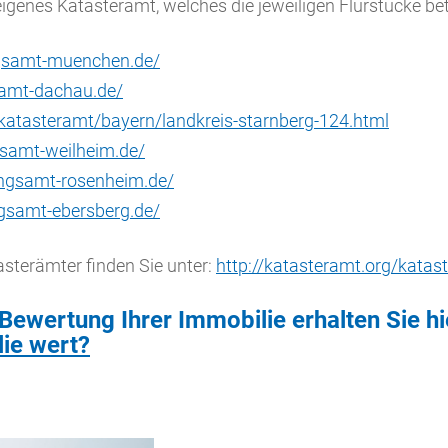
 eigenes Katasteramt, welches die jeweiligen Flurstücke bet
gsamt-muenchen.de/
amt-dachau.de/
/katasteramt/bayern/landkreis-starnberg-124.html
samt-weilheim.de/
ngsamt-rosenheim.de/
gsamt-ebersberg.de/
asterämter finden Sie unter:
http://katasteramt.org/kata
Bewertung Ihrer Immobilie erhalten Sie hi
ie wert?