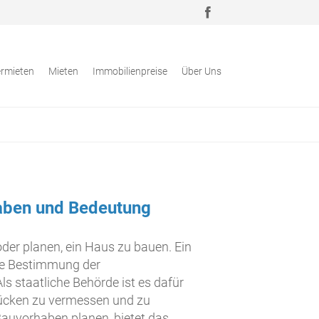
rmieten
Mieten
Immobilienpreise
Über Uns
gaben und Bedeutung
oder planen, ein Haus zu bauen. Ein
naue Bestimmung der
s staatliche Behörde ist es dafür
tücken zu vermessen und zu
auvorhaben planen, bietet das