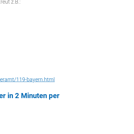
reut z.B.:
steramt/119-bayern.html
er in 2 Minuten per