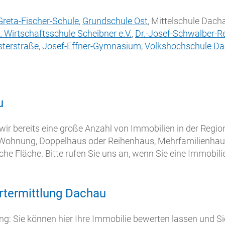
Greta-Fischer-Schule
,
Grundschule Ost
, Mittelschule Dach
v. Wirtschaftsschule
Scheibner e.V.
,
Dr.-Josef-Schwalber-R
sterstraße
,
Josef-Effner-Gymnasium
,
Volkshochschule D
u
r bereits eine große Anzahl von Immobilien in der Region
, Wohnung, Doppelhaus oder Reihenhaus, Mehrfamilienhau
he Fläche. Bitte rufen Sie uns an, wenn Sie eine Immobili
termittlung Dachau
g: Sie können hier Ihre Immobilie bewerten lassen und S