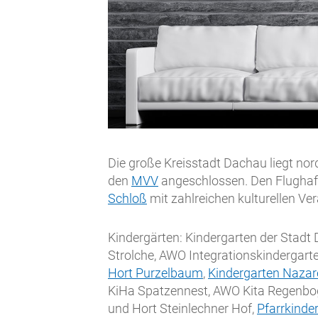
Die große Kreisstadt Dachau liegt nor
den
MVV
angeschlossen. Den Flughaf
Schloß
mit zahlreichen kulturellen Ve
Kindergärten: Kindergarten der Stadt
Strolche, AWO Integrationskindergart
Hort Purzelbaum
,
Kindergarten Nazar
KiHa Spatzennest, AWO Kita Regenbo
und Hort Steinlechner Hof,
Pfarrkinder