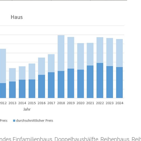
endes Einfamilienhaus, Doppelhaushälfte, Reihenhaus, Re