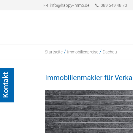
info@happy-immo.de
089 649 48 70
/
/
Startseite
Immobilienpreise
Dachau
Kontakt
Immobilienmakler für Verk