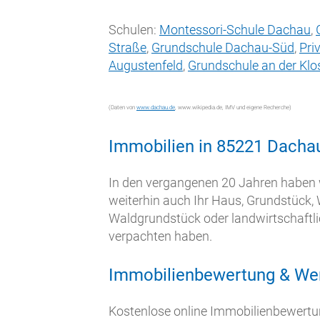
Schulen:
Montessori-Schule Dachau
,
Straße
,
Grundschule Dachau-Süd
,
Pri
Augustenfeld
,
Grundschule an der
Klo
(Daten von
www.dachau.de
, www.wikipedia.de, IMV und eigene Recherche)
Immobilien in 85221 Dacha
In den vergangenen 20 Jahren haben wi
weiterhin auch Ihr Haus, Grundstück
Waldgrundstück oder landwirtschaftlic
verpachten haben.
Immobilienbewertung & Wer
Kostenlose online Immobilienbewertun