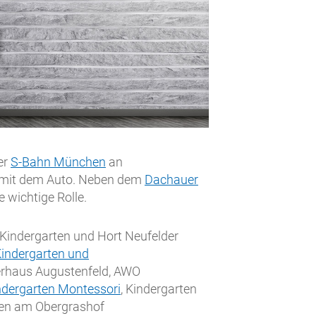
er
S-Bahn München
an
n mit dem Auto. Neben dem
Dachauer
e wichtige Rolle.
 Kindergarten und Hort Neufelder
indergarten und
derhaus Augustenfeld, AWO
ndergarten Montessori
, Kindergarten
rten am Obergrashof