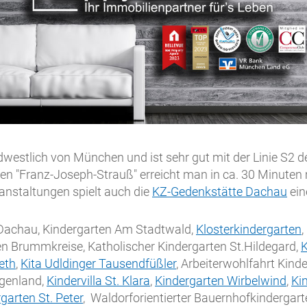
dwestlich von München und ist sehr gut mit der Linie S2 d
en "Franz-Joseph-Strauß" erreicht man in ca. 30 Minute
ranstaltungen spielt auch die
KZ-Gedenkstätte Dachau
ein
 Dachau, Kindergarten Am Stadtwald,
Klosterkindergarten
,
en Brummkreise, Katholischer Kindergarten St.Hildegard,
K
eth
,
Kita Udldinger Tausendfüßler
, Arbeiterwohlfahrt Kin
genland,
Kindervilla St. Klara
,
Kindergarten Wirbelwind
,
Ki
garten St. Peter
, Waldorforientierter Bauernhofkinderga