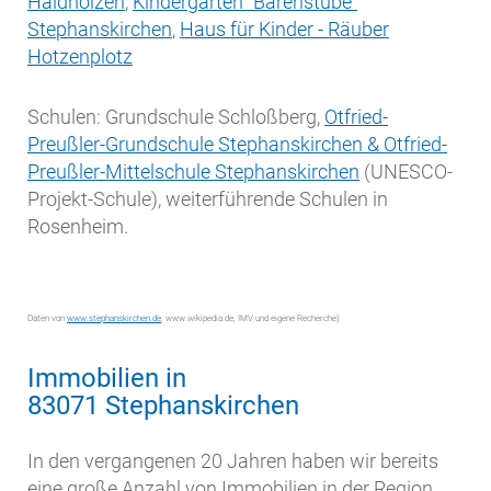
Haidholzen
,
Kindergarten "Bärenstube"
Stephanskirchen
,
Haus für Kinder - Räuber
Hotzenplotz
Schulen: Grundschule Schloßberg,
Otfried-
Preußler-Grundschule Stephanskirchen & Otfried-
Preußler-Mittelschule Stephanskirchen
(UNESCO-
Projekt-Schule), weiterführende Schulen in
Rosenheim.
Daten von
www.stephanskirchen.de
, www.wikipedia.de, IMV und eigene Recherche)
Immobilien in
83071 Stephanskirchen
In den vergangenen 20 Jahren haben wir bereits
eine große Anzahl von Immobilien in der Region