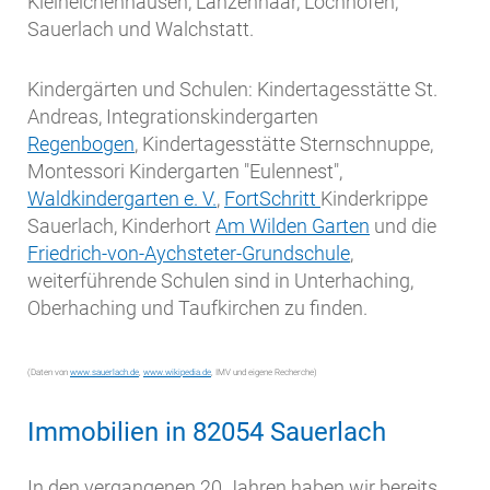
Kleineichenhausen, Lanzenhaar, Lochhofen,
Sauerlach und Walchstatt.
Kindergärten und Schulen: Kindertagesstätte St.
Andreas, Integrationskindergarten
Regenbogen
, Kindertagesstätte Sternschnuppe,
Montessori Kindergarten "Eulennest",
Waldkindergarten e. V.
,
FortSchritt
Kinderkrippe
Sauerlach, Kinderhort
Am Wilden Garten
und die
Friedrich-von-Aychsteter-Grundschule
,
weiterführende Schulen sind in Unterhaching,
Oberhaching und Taufkirchen zu finden.
(Daten von
www.sauerlach.de
,
www.wikipedia.de
, IMV und eigene Recherche)
Immobilien in 82054 Sauerlach
In den vergangenen 20 Jahren haben wir bereits