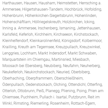
Harthausen, Hausen, Hausham, Heimstetten, Herrsching a.
Ammersee, Hilgertshausen-Tandern, Hochbrück, Hofolding,
Hohenbrunn, Höhenkirchen-Siegertsbrunn, Hohenlinden,
Hohenschäftlarn, Höllriegelskreuth, Holzkirchen, Icking,
Inning a. Ammersee, Irschenberg, Ismaning, Jettenhausen,
Karlsfeld, Keferloh, Kirchheim, Kirchseeon, Kirchstockach,
Kleinhelfendorf, Kleinkarolinenfeld, Königsdorf, Kolbermoor,
Krailling, Kreuth am Tegernsee, Kreuzpullach, Kreuzwinkel,
Lenggries, Lochham, Markt Indersdorf, Markt Schwaben,
Marquartstein im Chiemgau, Martinsried, Miesbach,
Moosach bei Ebersberg, Neubiberg, Neufahrn, Neuherberg,
Neukeferloh, Neukirchstockach, Neuried, Oberbiberg,
Oberhaching, Oberpframmern, Oberschleißheim,
Ödenpullach, Oedenstockach, Olching, Ottendichl, Otterfing,
Otterloh, Ottobrunn, Peiß, Planegg, Pliening, Poing, Prien am
Chiemsee, Puchheim, Pullach i. Isartal, Putzbrunn, Reit im
Winkl, Rimsting, Riemerling, Rosenheim, Rottach-Egern,